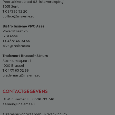
Poortakkerstraat 93, 1ste verdieping
9051 Gent
T 09/396 92 20
doffice@insieme.eu
Bistro Insieme PIVO Asse
Poverstraat 75
1731 Asse
T 04/72 65 34 55
pivo@insieme.eu
Trademart Brussel - Atrium
Atomiumsquare 1
1020 Brussel
T 04/71 65 52 66
trademart@insieme.eu
CONTACTGEGEVENS
BTW-nummer: BE 0506 713 746
samen@insieme.eu
Algemene voorwaarden
-
Privacy policy